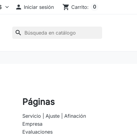

shopping_cart
0
Iniciar sesión
Carrito:
search
Páginas
Servicio | Ajuste | Afinación
Empresa
Evaluaciones