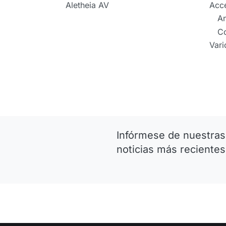
Aletheia AV
Acc
An
C
Vari
Infórmese de nuestras
noticias más recientes.