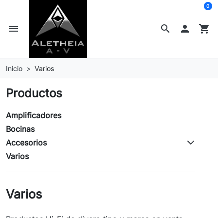
0
menu
search

shopping_cart
Inicio
Varios
Productos
Amplificadores
Bocinas
Accesorios
Varios
Varios