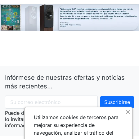
Infórmese de nuestras ofertas y noticias
más recientes...
Puede darse de baja en cualquier momento. Por ello,
Utilizamos cookies de terceros para
lo invitamos a ver nuestro aviso de privacidad e
mejorar su experiencia de
información de contacto.
navegación, analizar el tráfico del