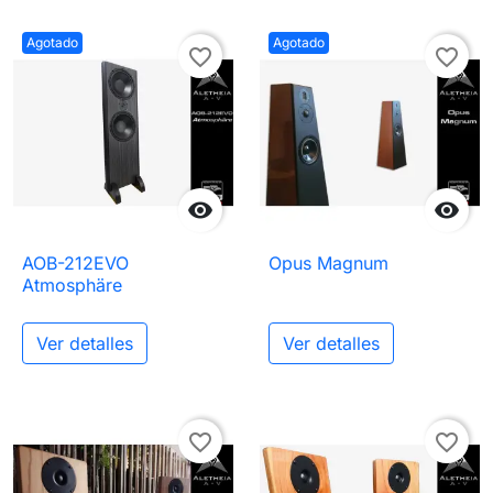
Agotado
Agotado
favorite_border
favorite_border


AOB-212EVO
Opus Magnum
Atmosphäre
Ver detalles
Ver detalles
favorite_border
favorite_border