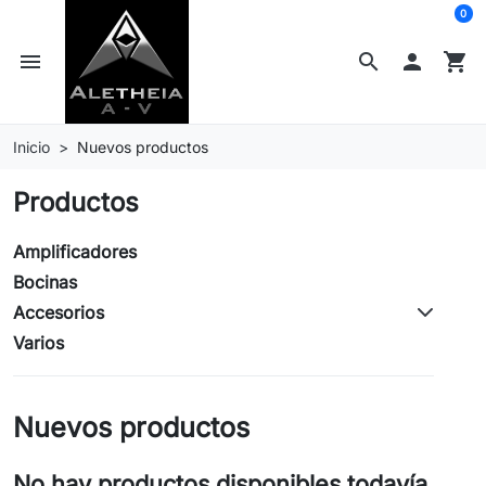
0
menu
search

shopping_cart
Inicio
Nuevos productos
Productos
Amplificadores
Bocinas
Accesorios
Varios
Nuevos productos
No hay productos disponibles todavía